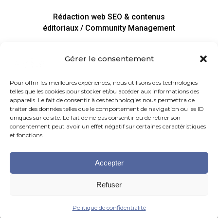
Rédaction web SEO & contenus
éditoriaux / Community Management
Gérer le consentement
Pour offrir les meilleures expériences, nous utilisons des technologies
telles que les cookies pour stocker et/ou accéder aux informations des
appareils. Le fait de consentir à ces technologies nous permettra de
traiter des données telles que le comportement de navigation ou les ID
uniques sur ce site. Le fait de ne pas consentir ou de retirer son
consentement peut avoir un effet négatif sur certaines caractéristiques
et fonctions.
frederic.dufon@runetsens.com | 06 25 35 43 20⁩ |
Accepter
92100 Boulogne Billancourt |
Refuser
© 2026 Run&Sens, All Rights Reserved |
Mentions
légales
Politique de confidentialité